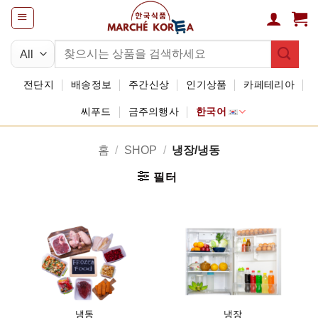
Skip
to
content
검
색:
전단지
배송정보
주간신상
인기상품
카페테리아
씨푸드
금주의행사
한국어
홈
/
SHOP
/
냉장/냉동
필터
냉동
냉장