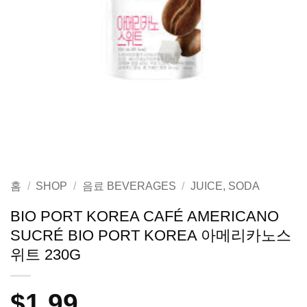
홈
/
SHOP
/
음료 BEVERAGES
/
JUICE, SODA
BIO PORT KOREA CAFÉ AMERICANO
SUCRÉ BIO PORT KOREA 아메리카노스
위트 230G
$
1.99