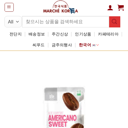
Skip
to
content
검
색:
전단지
배송정보
주간신상
인기상품
카페테리아
씨푸드
금주의행사
한국어