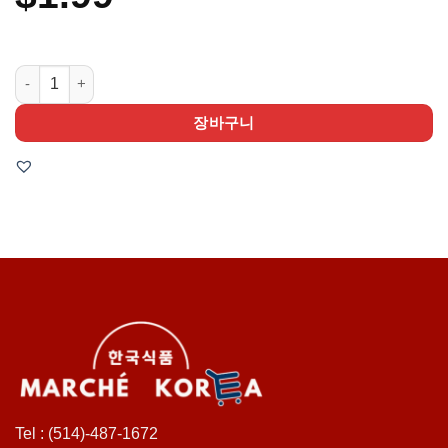
BIO PORT KOREA Café americano sucré BIO PORT KORE
장바구니
Tel : (514)-487-1672